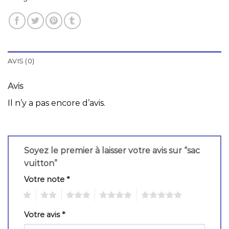
AVIS (0)
Avis
Il n’y a pas encore d’avis.
Soyez le premier à laisser votre avis sur “sac
vuitton”
Votre note
*
1
2
3
4
5
Votre avis
*