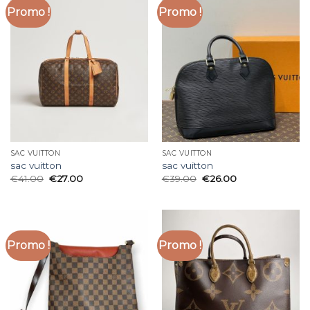
Promo !
Promo !
SAC VUITTON
SAC VUITTON
sac vuitton
sac vuitton
€
41.00
€
27.00
€
39.00
€
26.00
Promo !
Promo !