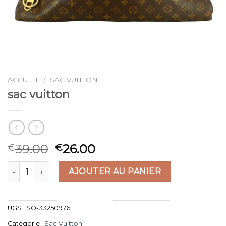
ACCUEIL
/
SAC VUITTON
sac vuitton
39.00
26.00
€
€
quantité de sac vuitton
AJOUTER AU PANIER
UGS :
SO-33250976
Catégorie :
Sac Vuitton