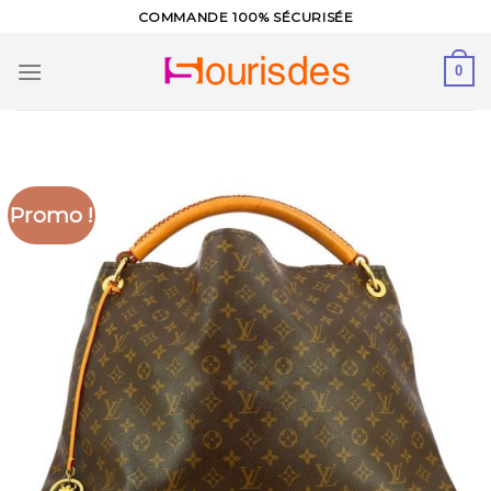
Skip
COMMANDE 100% SÉCURISÉE
to
content
0
Promo !