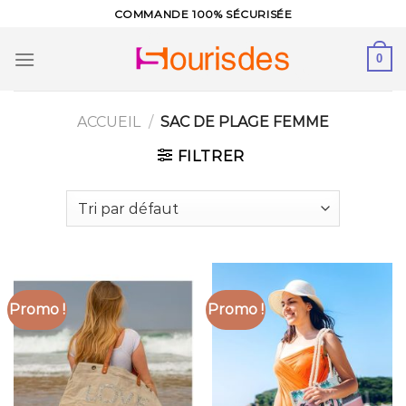
Skip
COMMANDE 100% SÉCURISÉE
to
content
0
ACCUEIL
/
SAC DE PLAGE FEMME
FILTRER
Promo !
Promo !