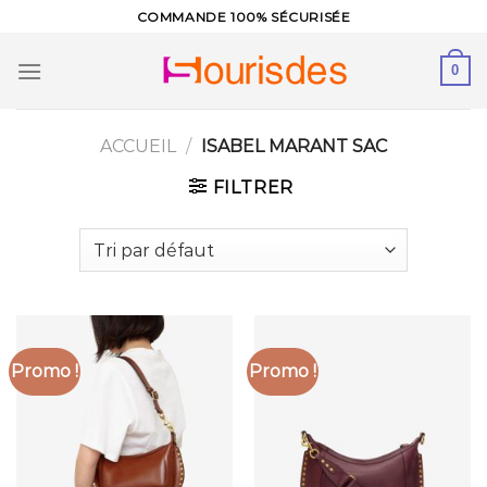
Skip
COMMANDE 100% SÉCURISÉE
to
content
0
ACCUEIL
/
ISABEL MARANT SAC
FILTRER
Promo !
Promo !