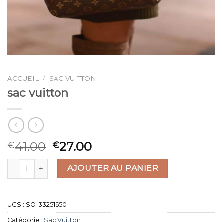
ACCUEIL
/
SAC VUITTON
sac vuitton
41.00
27.00
€
€
quantité de sac vuitton
AJOUTER AU PANIER
UGS :
SO-33251650
Catégorie :
Sac Vuitton