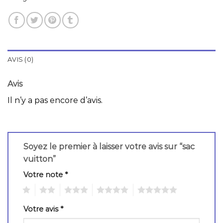
AVIS (0)
Avis
Il n’y a pas encore d’avis.
Soyez le premier à laisser votre avis sur “sac
vuitton”
Votre note
*
1
2
3
4
5
Votre avis
*