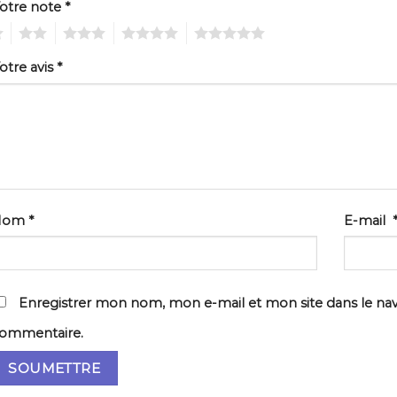
otre note
*
2
3
4
5
otre avis
*
Nom
*
E-mail
Enregistrer mon nom, mon e-mail et mon site dans le na
ommentaire.