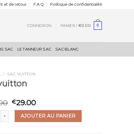
t et de retour
F.A.Q
Politique de confidentialité
0
CONNEXION
PANIER /
€
0.00
NS SAC
LE TANNEUR SAC
SAC BLANC
L
/
SAC VUITTON
vuitton
00
29.00
€
 de sac vuitton
AJOUTER AU PANIER