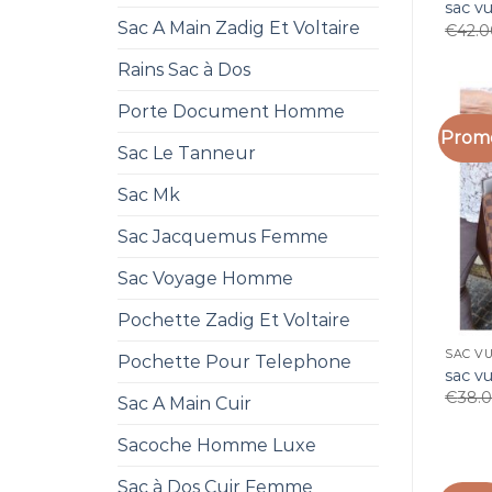
sac v
Sac A Main Zadig Et Voltaire
€
42.
Rains Sac à Dos
Porte Document Homme
Promo
Sac Le Tanneur
Sac Mk
Sac Jacquemus Femme
Sac Voyage Homme
Pochette Zadig Et Voltaire
SAC V
Pochette Pour Telephone
sac v
€
38.
Sac A Main Cuir
Sacoche Homme Luxe
Sac à Dos Cuir Femme