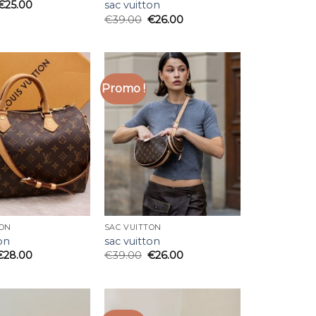
sac vuitton
€
25.00
€
39.00
€
26.00
Promo !
TON
SAC VUITTON
on
sac vuitton
€
28.00
€
39.00
€
26.00