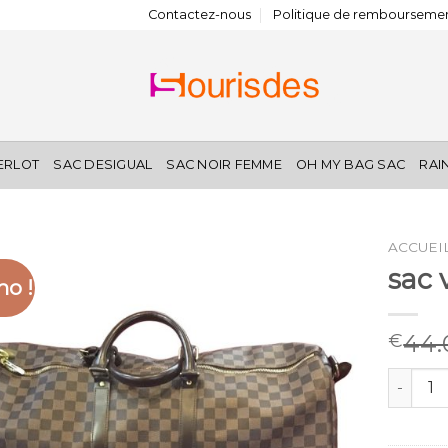
Contactez-nous
Politique de remboursemen
IERLOT
SAC DESIGUAL
SAC NOIR FEMME
OH MY BAG SAC
RAI
ACCUEI
sac 
o !
44.
€
quantité