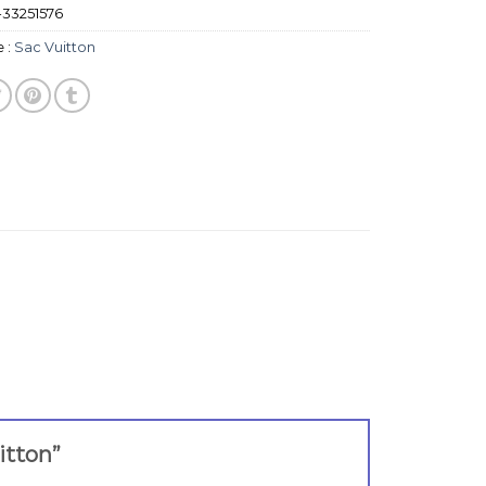
33251576
 :
Sac Vuitton
uitton”