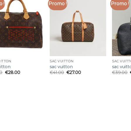
 !
Promo !
Promo !
UITTON
SAC VUITTON
SAC VUIT
uitton
sac vuitton
sac vuitt
00
€
28.00
€
41.00
€
27.00
€
39.00