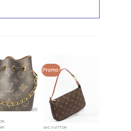
Promo !
TON
on
SAC VUITTON