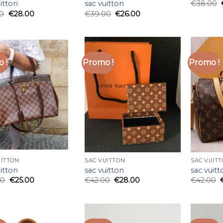
uitton
sac vuitton
€
38.00
00
€
28.00
€
39.00
€
26.00
 !
Promo !
Promo !
UITTON
SAC VUITTON
SAC VUIT
uitton
sac vuitton
sac vuitt
00
€
25.00
€
42.00
€
28.00
€
42.00