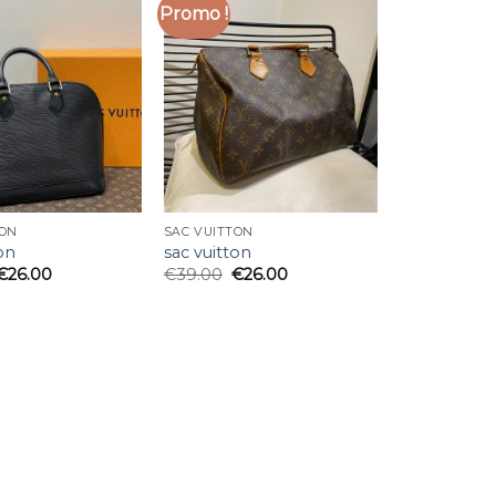
Promo !
TON
SAC VUITTON
on
sac vuitton
€
26.00
€
39.00
€
26.00