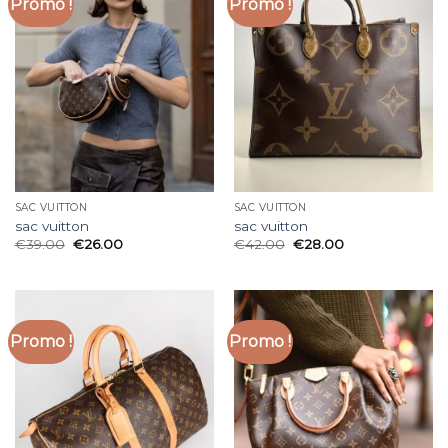
Promo !
Promo !
SAC VUITTON
SAC VUITTON
sac vuitton
sac vuitton
€
39.00
€
26.00
€
42.00
€
28.00
Promo !
Promo !