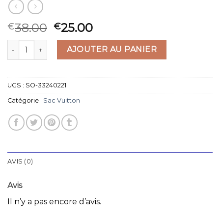
38.00
25.00
€
€
quantité de sac vuitton
AJOUTER AU PANIER
UGS :
SO-33240221
Catégorie :
Sac Vuitton
AVIS (0)
Avis
Il n’y a pas encore d’avis.