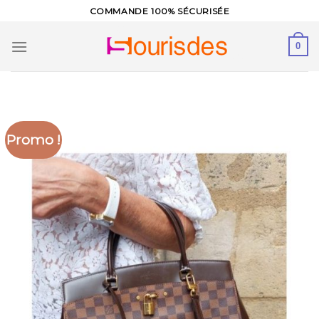
Skip
COMMANDE 100% SÉCURISÉE
to
content
0
Promo !