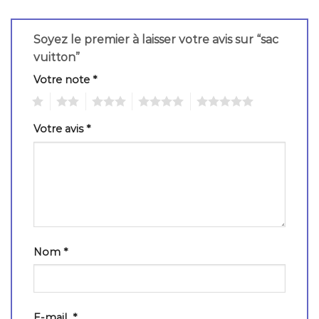
Soyez le premier à laisser votre avis sur “sac
vuitton”
Votre note
*
1
2
3
4
5
Votre avis
*
Nom
*
E-mail
*