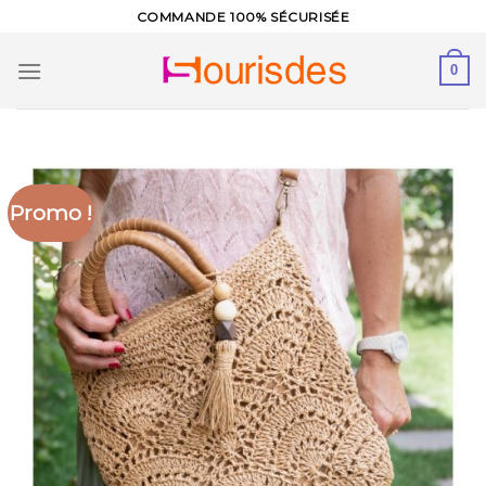
Skip
COMMANDE 100% SÉCURISÉE
to
content
0
Promo !