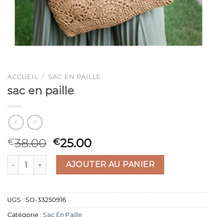
ACCUEIL
/
SAC EN PAILLE
sac en paille
38.00
25.00
€
€
quantité de sac en paille
AJOUTER AU PANIER
UGS :
SO-33250916
Catégorie :
Sac En Paille