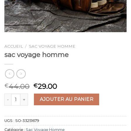
ACCUEIL
/
SAC VOYAGE HOMME
sac voyage homme
44.00
29.00
€
€
quantité de sac voyage homme
AJOUTER AU PANIER
UGS :
SO-33251679
Catégorie :
Sac Voyage Homme