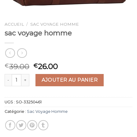
ACCUEIL
/
SAC VOYAGE HOMME
sac voyage homme
39.00
26.00
€
€
quantité de sac voyage homme
AJOUTER AU PANIER
UGS :
SO-33250461
Catégorie :
Sac Voyage Homme