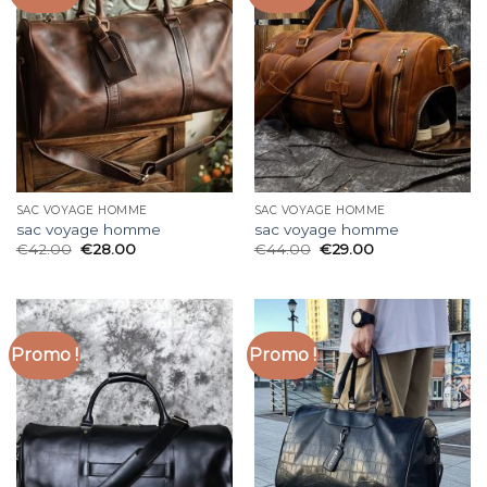
SAC VOYAGE HOMME
SAC VOYAGE HOMME
sac voyage homme
sac voyage homme
€
42.00
€
28.00
€
44.00
€
29.00
Promo !
Promo !