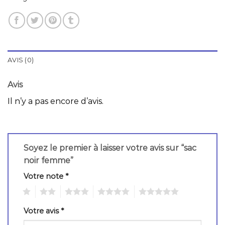
AVIS (0)
Avis
Il n’y a pas encore d’avis.
Soyez le premier à laisser votre avis sur “sac
noir femme”
Votre note
*
1
2
3
4
5
Votre avis
*