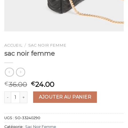
ACCUEIL
/
SAC NOIR FEMME
sac noir femme
36.00
24.00
€
€
quantité de sac noir femme
AJOUTER AU PANIER
UGS :
SO-33240290
Catégorie :
Sac Noir Femme