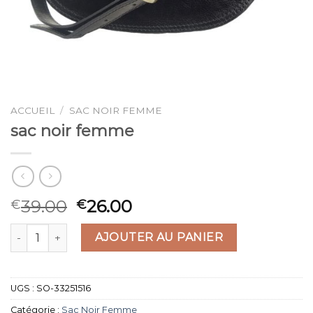
ACCUEIL
/
SAC NOIR FEMME
sac noir femme
39.00
26.00
€
€
quantité de sac noir femme
AJOUTER AU PANIER
UGS :
SO-33251516
Catégorie :
Sac Noir Femme