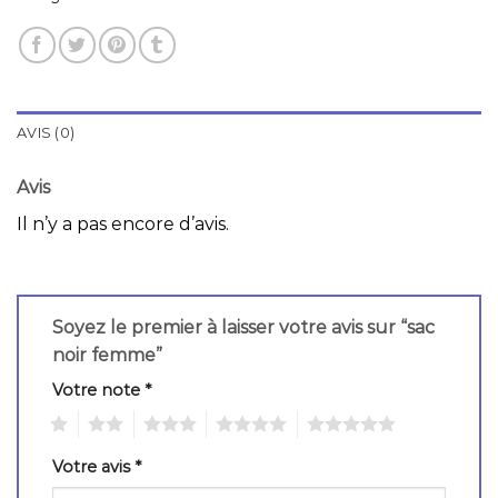
AVIS (0)
Avis
Il n’y a pas encore d’avis.
Soyez le premier à laisser votre avis sur “sac
noir femme”
Votre note
*
1
2
3
4
5
Votre avis
*