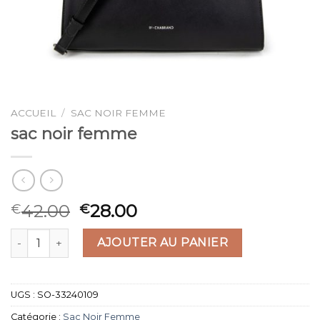
ACCUEIL
/
SAC NOIR FEMME
sac noir femme
42.00
28.00
€
€
quantité de sac noir femme
AJOUTER AU PANIER
UGS :
SO-33240109
Catégorie :
Sac Noir Femme