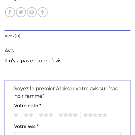
AVIS (0)
Avis
Il n’y a pas encore d’avis.
Soyez le premier à laisser votre avis sur “sac
noir femme”
Votre note
*
1
2
3
4
5
Votre avis
*