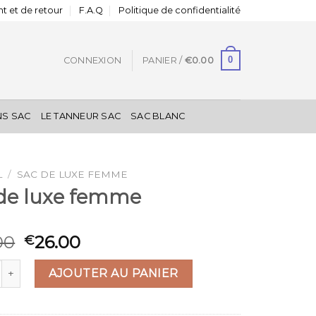
t et de retour
F.A.Q
Politique de confidentialité
0
CONNEXION
PANIER /
€
0.00
NS SAC
LE TANNEUR SAC
SAC BLANC
L
/
SAC DE LUXE FEMME
 de luxe femme
00
26.00
€
é de sac de luxe femme
AJOUTER AU PANIER