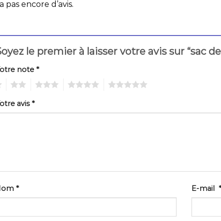
 a pas encore d’avis.
oyez le premier à laisser votre avis sur “sac
otre note
*
2
3
4
5
otre avis
*
Nom
*
E-mail