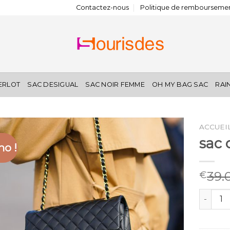
Contactez-nous
Politique de remboursemen
IERLOT
SAC DESIGUAL
SAC NOIR FEMME
OH MY BAG SAC
RAI
ACCUEI
sac
o !
39.
€
quantit