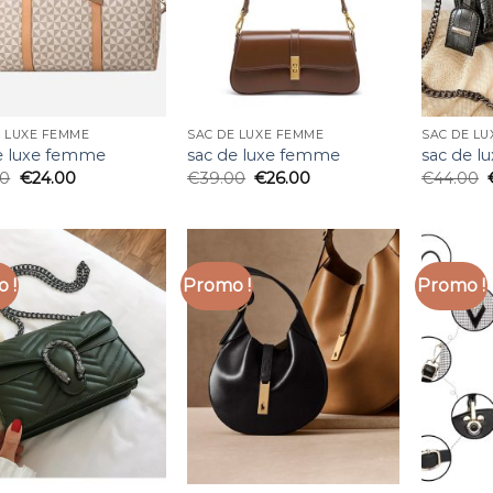
E LUXE FEMME
SAC DE LUXE FEMME
SAC DE L
e luxe femme
sac de luxe femme
sac de 
00
€
24.00
€
39.00
€
26.00
€
44.00
 !
Promo !
Promo !