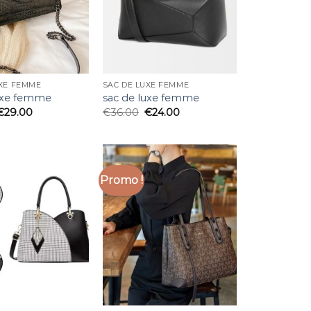
UXE FEMME
SAC DE LUXE FEMME
luxe femme
sac de luxe femme
€
29.00
€
36.00
€
24.00
Promo !