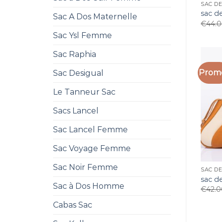
SAC D
sac d
Sac A Dos Maternelle
€
44.
Sac Ysl Femme
Sac Raphia
Promo
Sac Desigual
Le Tanneur Sac
Sacs Lancel
Sac Lancel Femme
Sac Voyage Femme
Sac Noir Femme
SAC D
sac d
Sac à Dos Homme
€
42.
Cabas Sac