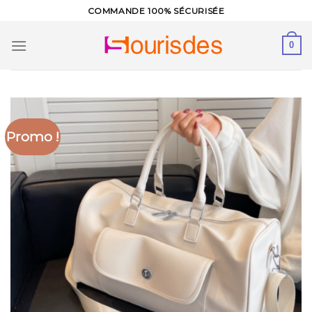
Skip
COMMANDE 100% SÉCURISÉE
to
content
0
Promo !