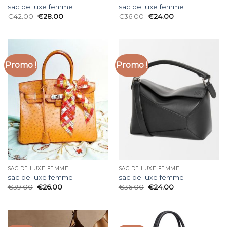
sac de luxe femme
sac de luxe femme
€
42.00
€
28.00
€
36.00
€
24.00
Promo !
Promo !
SAC DE LUXE FEMME
SAC DE LUXE FEMME
sac de luxe femme
sac de luxe femme
€
39.00
€
26.00
€
36.00
€
24.00