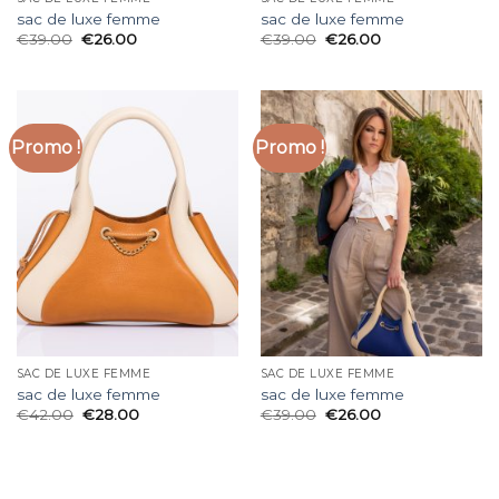
sac de luxe femme
sac de luxe femme
€
39.00
€
26.00
€
39.00
€
26.00
Promo !
Promo !
SAC DE LUXE FEMME
SAC DE LUXE FEMME
sac de luxe femme
sac de luxe femme
€
42.00
€
28.00
€
39.00
€
26.00