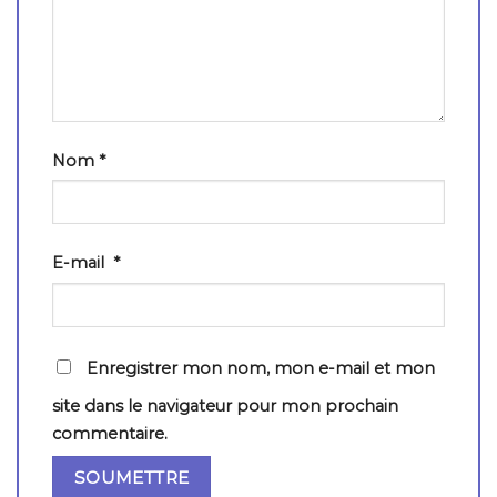
Nom
*
E-mail
*
Enregistrer mon nom, mon e-mail et mon
site dans le navigateur pour mon prochain
commentaire.