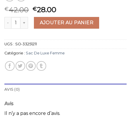
42.00
28.00
€
€
quantité de sac de luxe femme
AJOUTER AU PANIER
UGS :
SO-33251211
Catégorie :
Sac De Luxe Femme
AVIS (0)
Avis
Il n’y a pas encore d’avis.