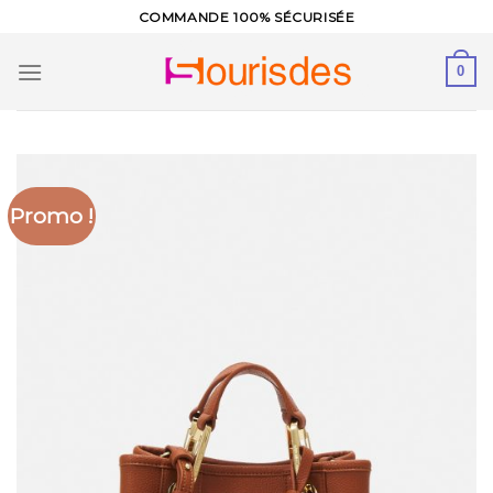
Skip
COMMANDE 100% SÉCURISÉE
to
content
0
Promo !