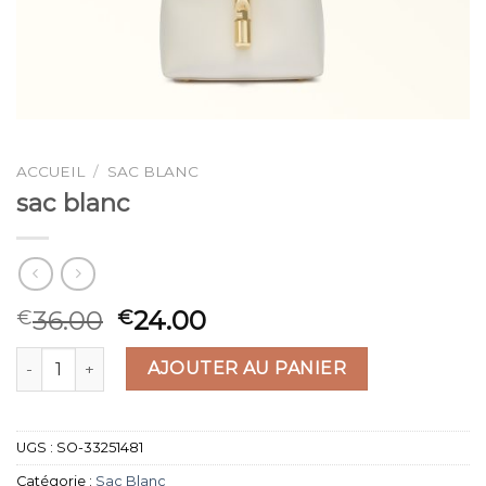
ACCUEIL
/
SAC BLANC
sac blanc
36.00
24.00
€
€
quantité de sac blanc
AJOUTER AU PANIER
UGS :
SO-33251481
Catégorie :
Sac Blanc