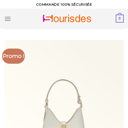
Skip
COMMANDE 100% SÉCURISÉE
to
content
0
Promo !