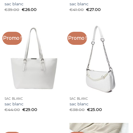
sac blanc
sac blanc
€
39.00
€
26.00
€
41.00
€
27.00
Promo !
Promo !
SAC BLANC
SAC BLANC
sac blanc
sac blanc
€
44.00
€
29.00
€
38.00
€
25.00