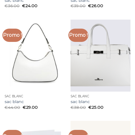
sac blanc
sac blanc
€
36.00
€
24.00
€
39.00
€
26.00
Promo !
Promo !
SAC BLANC
SAC BLANC
sac blanc
sac blanc
€
44.00
€
29.00
€
38.00
€
25.00