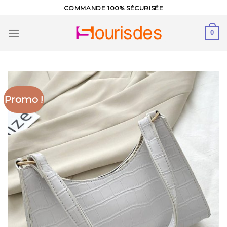
Skip
COMMANDE 100% SÉCURISÉE
to
content
0
Promo !