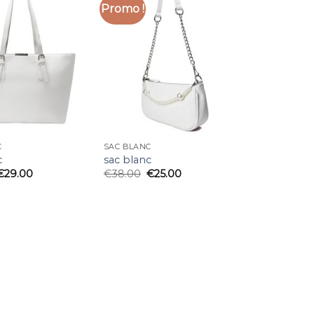
Promo !
C
SAC BLANC
c
sac blanc
€
29.00
€
38.00
€
25.00