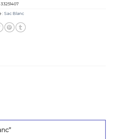
33251407
 :
Sac Blanc
lanc”