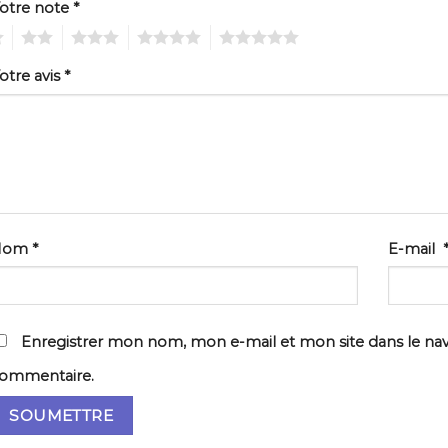
otre note
*
2
3
4
5
otre avis
*
Nom
*
E-mail
Enregistrer mon nom, mon e-mail et mon site dans le na
ommentaire.