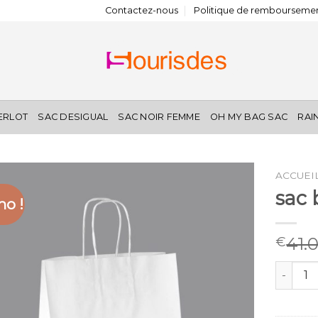
Contactez-nous
Politique de remboursemen
IERLOT
SAC DESIGUAL
SAC NOIR FEMME
OH MY BAG SAC
RAI
ACCUEI
sac 
o !
41.
€
quantité