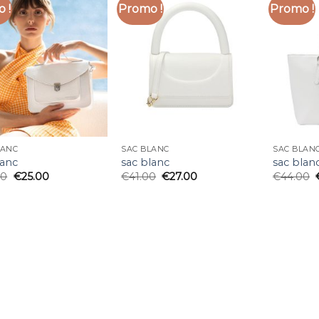
 !
Promo !
Promo !
LANC
SAC BLANC
SAC BLAN
lanc
sac blanc
sac blan
00
€
25.00
€
41.00
€
27.00
€
44.00