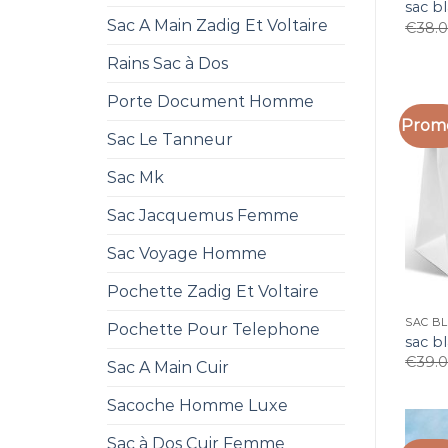
sac b
Sac A Main Zadig Et Voltaire
€
38.
Rains Sac à Dos
Porte Document Homme
Promo
Sac Le Tanneur
Sac Mk
Sac Jacquemus Femme
Sac Voyage Homme
Pochette Zadig Et Voltaire
SAC B
Pochette Pour Telephone
sac b
€
39.
Sac A Main Cuir
Sacoche Homme Luxe
Sac à Dos Cuir Femme