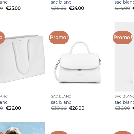
lanc
sac blanc
sac blan
00
€
25.00
€
36.00
€
24.00
€
44.00
 !
Promo !
Promo !
LANC
SAC BLANC
SAC BLAN
lanc
sac blanc
sac blan
00
€
26.00
€
39.00
€
26.00
€
36.00