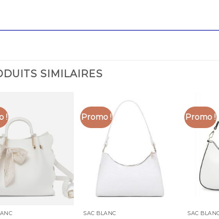
DUITS SIMILAIRES
 !
Promo !
Promo !
LANC
SAC BLANC
SAC BLAN