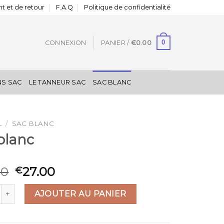
t et de retour
F.A.Q
Politique de confidentialité
0
CONNEXION
PANIER /
€
0.00
NS SAC
LE TANNEUR SAC
SAC BLANC
L
/
SAC BLANC
blanc
00
27.00
€
 de sac blanc
AJOUTER AU PANIER