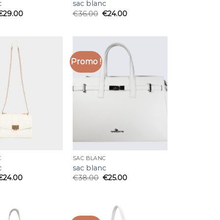
c
sac blanc
€
29.00
€
36.00
€
24.00
Promo !
C
SAC BLANC
c
sac blanc
€
24.00
€
38.00
€
25.00