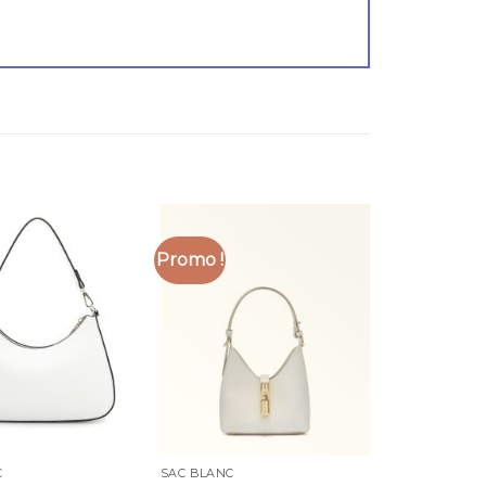
Promo !
C
SAC BLANC