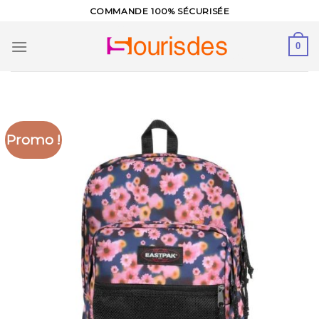
Skip
COMMANDE 100% SÉCURISÉE
to
content
0
Promo !