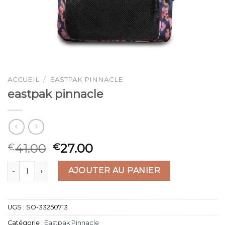
ACCUEIL
/
EASTPAK PINNACLE
eastpak pinnacle
41.00
27.00
€
€
quantité de eastpak pinnacle
AJOUTER AU PANIER
UGS :
SO-33250713
Catégorie :
Eastpak Pinnacle