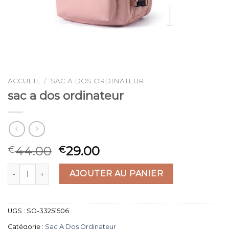
ACCUEIL
/
SAC A DOS ORDINATEUR
sac a dos ordinateur
44.00
29.00
€
€
quantité de sac a dos ordinateur
AJOUTER AU PANIER
UGS :
SO-33251506
Catégorie :
Sac A Dos Ordinateur