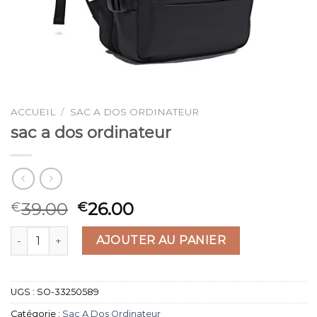
ACCUEIL
/
SAC A DOS ORDINATEUR
sac a dos ordinateur
39.00
26.00
€
€
quantité de sac a dos ordinateur
AJOUTER AU PANIER
UGS :
SO-33250589
Catégorie :
Sac A Dos Ordinateur