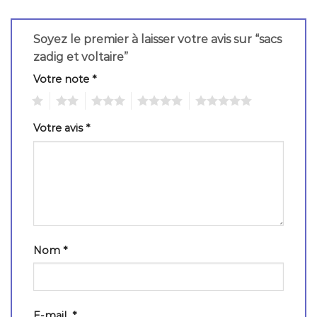
Soyez le premier à laisser votre avis sur “sacs
zadig et voltaire”
Votre note
*
1
2
3
4
5
Votre avis
*
Nom
*
E-mail
*