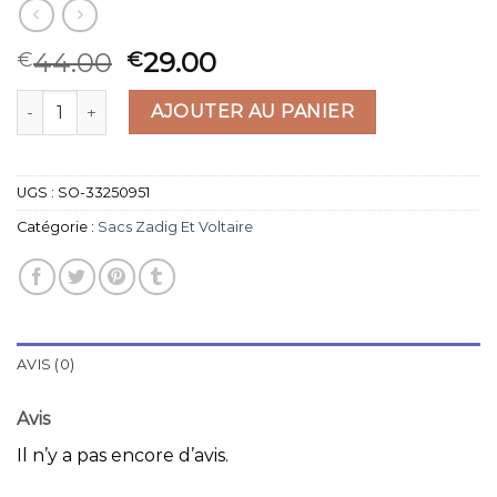
44.00
29.00
€
€
quantité de sacs zadig et voltaire
AJOUTER AU PANIER
UGS :
SO-33250951
Catégorie :
Sacs Zadig Et Voltaire
AVIS (0)
Avis
Il n’y a pas encore d’avis.