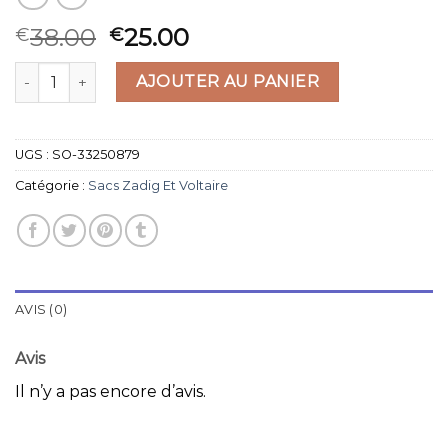
38.00
25.00
€
€
quantité de sacs zadig et voltaire
AJOUTER AU PANIER
UGS :
SO-33250879
Catégorie :
Sacs Zadig Et Voltaire
AVIS (0)
Avis
Il n’y a pas encore d’avis.