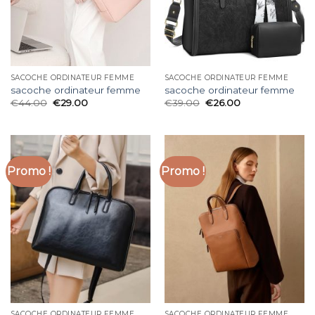
SACOCHE ORDINATEUR FEMME
SACOCHE ORDINATEUR FEMME
sacoche ordinateur femme
sacoche ordinateur femme
€
44.00
€
29.00
€
39.00
€
26.00
Promo !
Promo !
SACOCHE ORDINATEUR FEMME
SACOCHE ORDINATEUR FEMME