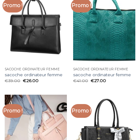
Promo !
Promo !
SACOCHE ORDINATEUR FEMME
SACOCHE ORDINATEUR FEMME
sacoche ordinateur femme
sacoche ordinateur femme
€
39.00
€
26.00
€
41.00
€
27.00
Promo !
Promo !