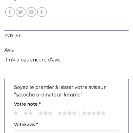
AVIS (0)
Avis
Il n’y a pas encore d’avis.
Soyez le premier à laisser votre avis sur
“sacoche ordinateur femme”
Votre note
*
1
2
3
4
5
Votre avis
*