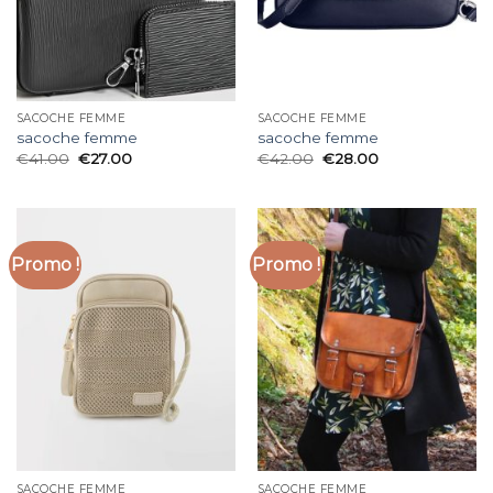
SACOCHE FEMME
SACOCHE FEMME
sacoche femme
sacoche femme
€
41.00
€
27.00
€
42.00
€
28.00
Promo !
Promo !
SACOCHE FEMME
SACOCHE FEMME