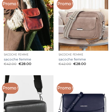
Promo !
Promo !
SACOCHE FEMME
SACOCHE FEMME
sacoche femme
sacoche femme
€
42.00
€
28.00
€
42.00
€
28.00
Promo !
Promo !