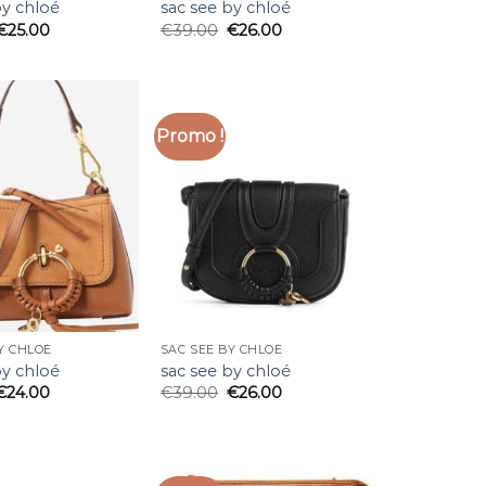
by chloé
sac see by chloé
€
25.00
€
39.00
€
26.00
Promo !
Y CHLOÉ
SAC SEE BY CHLOÉ
by chloé
sac see by chloé
€
24.00
€
39.00
€
26.00