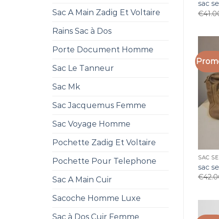
sac s
Sac A Main Zadig Et Voltaire
€
41.0
Rains Sac à Dos
Porte Document Homme
Promo
Sac Le Tanneur
Sac Mk
Sac Jacquemus Femme
Sac Voyage Homme
Pochette Zadig Et Voltaire
SAC SE
Pochette Pour Telephone
sac s
€
42.
Sac A Main Cuir
Sacoche Homme Luxe
Sac à Dos Cuir Femme