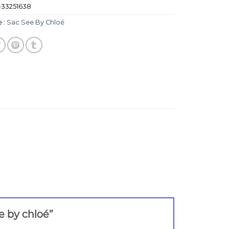
-33251638
 :
Sac See By Chloé
ee by chloé”