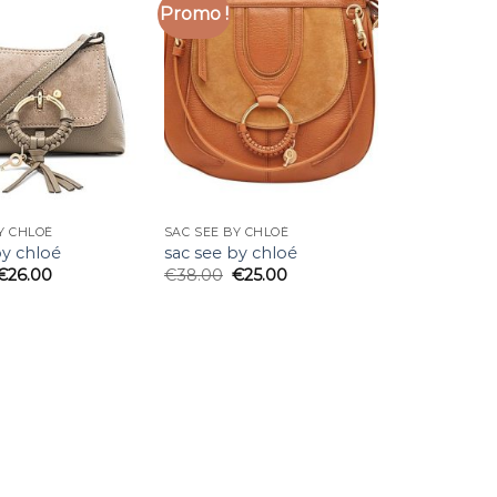
Promo !
Y CHLOÉ
SAC SEE BY CHLOÉ
by chloé
sac see by chloé
€
26.00
€
38.00
€
25.00