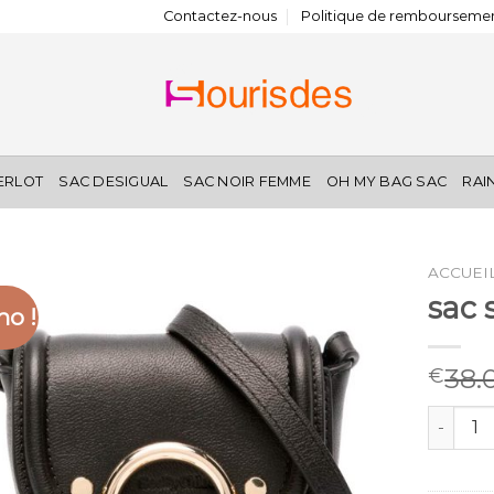
Contactez-nous
Politique de remboursemen
IERLOT
SAC DESIGUAL
SAC NOIR FEMME
OH MY BAG SAC
RAI
ACCUEI
sac 
o !
38.
€
quantité