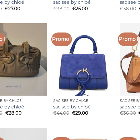
ee by chloé
sac see by chloé
sac see 
0
€
27.00
€
38.00
€
25.00
€
38.00
 !
Promo !
Promo !
E BY CHLOÉ
SAC SEE BY CHLOÉ
SAC SEE B
ee by chloé
sac see by chloé
sac see 
00
€
28.00
€
44.00
€
29.00
€
36.00