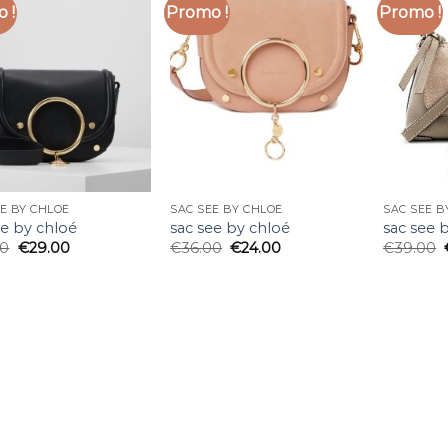
 !
Promo !
Promo !
E BY CHLOÉ
SAC SEE BY CHLOÉ
SAC SEE B
ee by chloé
sac see by chloé
sac see 
00
€
29.00
€
36.00
€
24.00
€
39.00