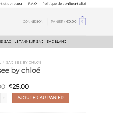
t et de retour
F.A.Q
Politique de confidentialité
0
CONNEXION
PANIER /
€
0.00
NS SAC
LE TANNEUR SAC
SAC BLANC
L
/
SAC SEE BY CHLOÉ
see by chloé
00
25.00
€
 de sac see by chloé
AJOUTER AU PANIER