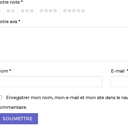
otre note
*
2
3
4
5
otre avis
*
Nom
*
E-mail
Enregistrer mon nom, mon e-mail et mon site dans le na
ommentaire.