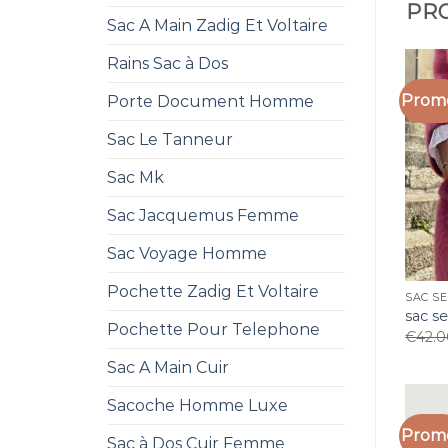
PRO
Sac A Main Zadig Et Voltaire
Rains Sac à Dos
Promo
Porte Document Homme
Sac Le Tanneur
Sac Mk
Sac Jacquemus Femme
Sac Voyage Homme
Pochette Zadig Et Voltaire
SAC SE
sac s
Pochette Pour Telephone
€
42.
Sac A Main Cuir
Sacoche Homme Luxe
Promo
Sac à Dos Cuir Femme