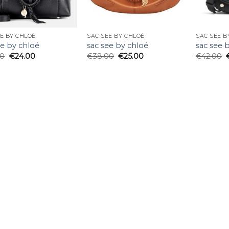
E BY CHLOÉ
SAC SEE BY CHLOÉ
SAC SEE B
ee by chloé
sac see by chloé
sac see 
00
€
24.00
€
38.00
€
25.00
€
42.00