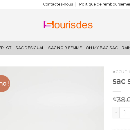
Contactez-nous
Politique de remboursemen
IERLOT
SAC DESIGUAL
SAC NOIR FEMME
OH MY BAG SAC
RAI
ACCUEI
sac 
o !
38.
€
quantité