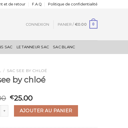
t et de retour
F.A.Q
Politique de confidentialité
0
CONNEXION
PANIER /
€
0.00
NS SAC
LE TANNEUR SAC
SAC BLANC
L
/
SAC SEE BY CHLOÉ
see by chloé
00
25.00
€
 de sac see by chloé
AJOUTER AU PANIER