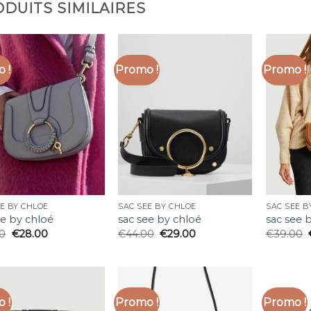
DUITS SIMILAIRES
 !
Promo !
Promo !
E BY CHLOÉ
SAC SEE BY CHLOÉ
SAC SEE B
ee by chloé
sac see by chloé
sac see 
00
€
28.00
€
44.00
€
29.00
€
39.00
 !
Promo !
Promo !