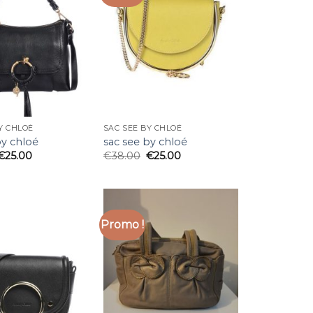
Y CHLOÉ
SAC SEE BY CHLOÉ
by chloé
sac see by chloé
€
25.00
€
38.00
€
25.00
Promo !