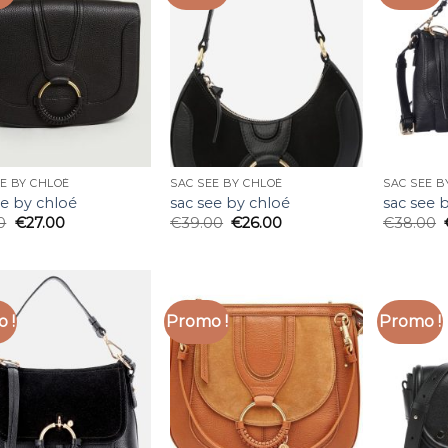
E BY CHLOÉ
SAC SEE BY CHLOÉ
SAC SEE B
ee by chloé
sac see by chloé
sac see 
0
€
27.00
€
39.00
€
26.00
€
38.00
 !
Promo !
Promo !