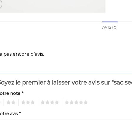
AVIS (0)
 a pas encore d’avis.
oyez le premier à laisser votre avis sur “sac s
otre note
*
2
3
4
5
otre avis
*