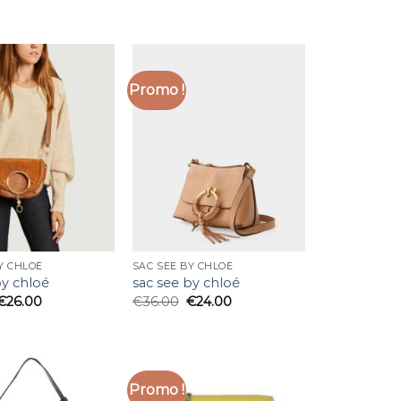
Promo !
Y CHLOÉ
SAC SEE BY CHLOÉ
by chloé
sac see by chloé
€
26.00
€
36.00
€
24.00
Promo !