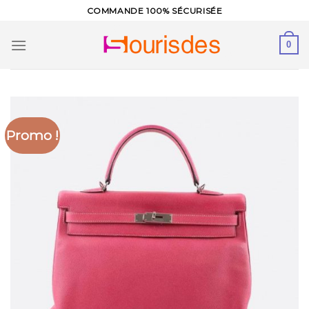
Skip
COMMANDE 100% SÉCURISÉE
to
content
0
Promo !