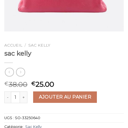
ACCUEIL
/
SAC KELLY
sac kelly
38.00
25.00
€
€
quantité de sac kelly
AJOUTER AU PANIER
UGS :
SO-33250640
Catégorie :
Sac Kelly