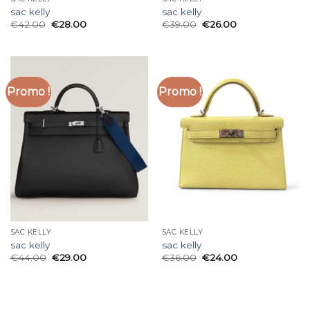
sac kelly
sac kelly
€
42.00
€
28.00
€
39.00
€
26.00
Promo !
Promo !
SAC KELLY
SAC KELLY
sac kelly
sac kelly
€
44.00
€
29.00
€
36.00
€
24.00