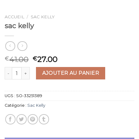
ACCUEIL
/
SAC KELLY
sac kelly
41.00
27.00
€
€
quantité de sac kelly
AJOUTER AU PANIER
UGS :
SO-33251389
Catégorie :
Sac Kelly