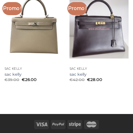
Promo !
Promo !
SAC KELLY
SAC KELLY
sac kelly
sac kelly
€
39.00
€
26.00
€
42.00
€
28.00