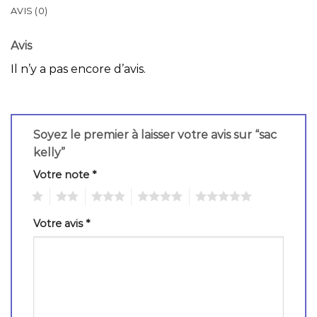
AVIS (0)
Avis
Il n’y a pas encore d’avis.
Soyez le premier à laisser votre avis sur “sac
kelly”
Votre note
*
1
2
3
4
5
Votre avis
*