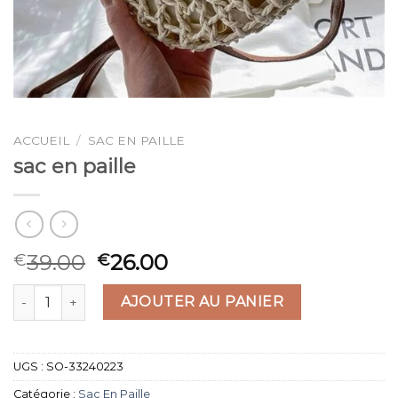
ACCUEIL
/
SAC EN PAILLE
sac en paille
39.00
26.00
€
€
quantité de sac en paille
AJOUTER AU PANIER
UGS :
SO-33240223
Catégorie :
Sac En Paille