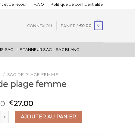
t et de retour
F.A.Q
Politique de confidentialité
0
CONNEXION
PANIER /
€
0.00
NS SAC
LE TANNEUR SAC
SAC BLANC
L
/
SAC DE PLAGE FEMME
 de plage femme
00
27.00
€
é de sac de plage femme
AJOUTER AU PANIER