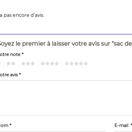
 a pas encore d’avis.
oyez le premier à laisser votre avis sur “sac
otre note
*
2
3
4
5
otre avis
*
Nom
*
E-mail