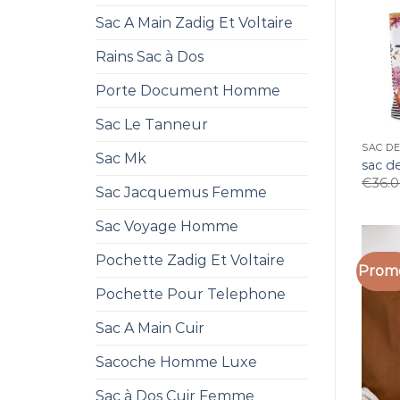
Sac A Main Zadig Et Voltaire
Rains Sac à Dos
Porte Document Homme
Sac Le Tanneur
SAC D
Sac Mk
sac d
€
36.
Sac Jacquemus Femme
Sac Voyage Homme
Pochette Zadig Et Voltaire
Promo
Pochette Pour Telephone
Sac A Main Cuir
Sacoche Homme Luxe
Sac à Dos Cuir Femme