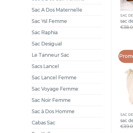
Sac A Dos Maternelle
SAC D
Sac Ysl Femme
sac d
€
38.
Sac Raphia
Sac Desigual
Le Tanneur Sac
Promo
Sacs Lancel
Sac Lancel Femme
Sac Voyage Femme
Sac Noir Femme
Sac à Dos Homme
SAC D
sac d
Cabas Sac
€
39.