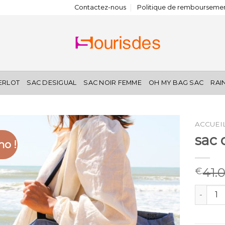
Contactez-nous
Politique de remboursemen
IERLOT
SAC DESIGUAL
SAC NOIR FEMME
OH MY BAG SAC
RAI
ACCUEI
sac
o !
41.
€
quantit