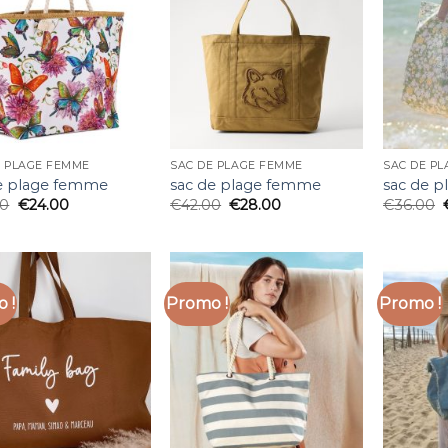
E PLAGE FEMME
SAC DE PLAGE FEMME
SAC DE P
e plage femme
sac de plage femme
sac de 
00
€
24.00
€
42.00
€
28.00
€
36.00
 !
Promo !
Promo !