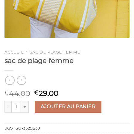
ACCUEIL
/
SAC DE PLAGE FEMME
sac de plage femme
44.00
29.00
€
€
quantité de sac de plage femme
AJOUTER AU PANIER
UGS :
SO-33251239