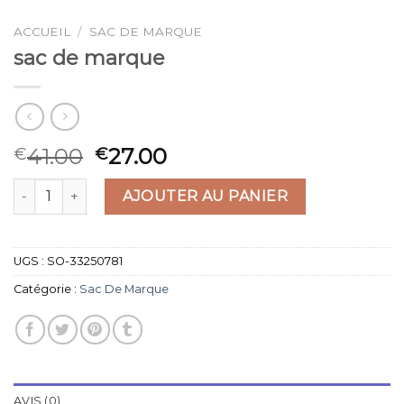
ACCUEIL
/
SAC DE MARQUE
sac de marque
41.00
27.00
€
€
quantité de sac de marque
AJOUTER AU PANIER
UGS :
SO-33250781
Catégorie :
Sac De Marque
AVIS (0)