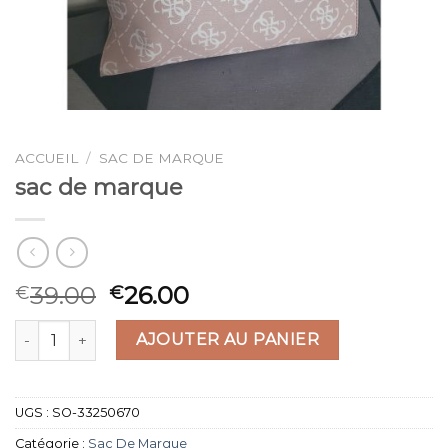
ACCUEIL
/
SAC DE MARQUE
sac de marque
39.00
26.00
€
€
quantité de sac de marque
AJOUTER AU PANIER
UGS :
SO-33250670
Catégorie :
Sac De Marque