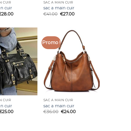
N CUIR
SAC A MAIN CUIR
n cuir
sac a main cuir
€
28.00
€
41.00
€
27.00
Promo !
N CUIR
SAC A MAIN CUIR
n cuir
sac a main cuir
€
25.00
€
36.00
€
24.00