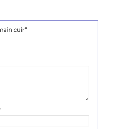
 main cuir”
*