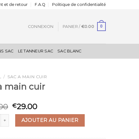
t et de retour
F.A.Q
Politique de confidentialité
0
CONNEXION
PANIER /
€
0.00
NS SAC
LE TANNEUR SAC
SAC BLANC
L
/
SAC A MAIN CUIR
a main cuir
00
29.00
€
 de sac a main cuir
AJOUTER AU PANIER