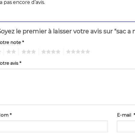
 a pas encore d’avis.
oyez le premier à laisser votre avis sur “sac a
otre note
*
2
3
4
5
otre avis
*
Nom
*
E-mail