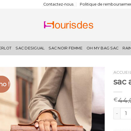
Contactez-nous
Politique de remboursemen
IERLOT
SAC DESIGUAL
SAC NOIR FEMME
OH MY BAG SAC
RAI
ACCUEI
sac 
o !
44.
€
quantité