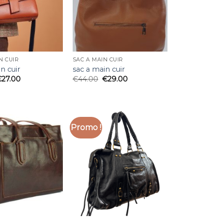
N CUIR
SAC A MAIN CUIR
n cuir
sac a main cuir
€
27.00
€
44.00
€
29.00
Promo !