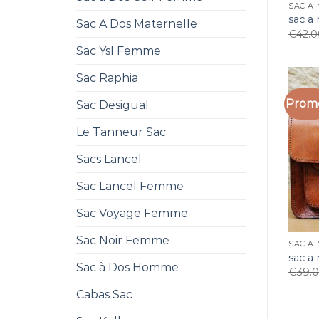
SAC A 
sac a 
Sac A Dos Maternelle
€
42.
Sac Ysl Femme
Sac Raphia
Promo
Sac Desigual
Le Tanneur Sac
Sacs Lancel
Sac Lancel Femme
Sac Voyage Femme
Sac Noir Femme
SAC A 
sac a 
Sac à Dos Homme
€
39.
Cabas Sac