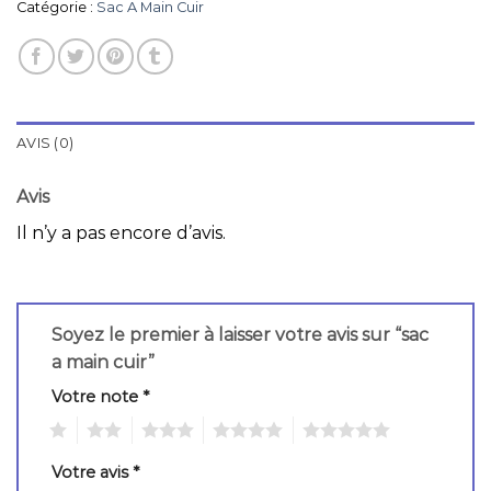
Catégorie :
Sac A Main Cuir
AVIS (0)
Avis
Il n’y a pas encore d’avis.
Soyez le premier à laisser votre avis sur “sac
a main cuir”
Votre note
*
1
2
3
4
5
Votre avis
*