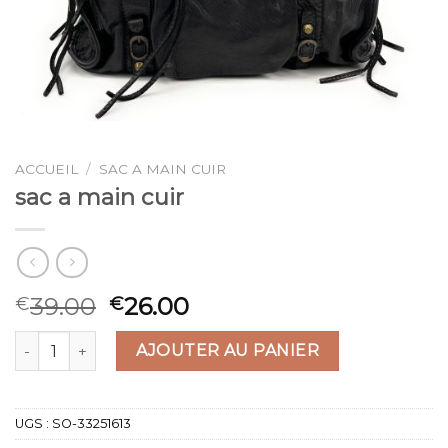
ACCUEIL
/
SAC A MAIN CUIR
sac a main cuir
39.00
26.00
€
€
quantité de sac a main cuir
AJOUTER AU PANIER
UGS :
SO-33251613