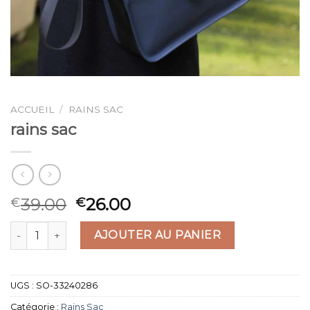
ACCUEIL
/
RAINS SAC
rains sac
39.00
26.00
€
€
quantité de rains sac
AJOUTER AU PANIER
UGS :
SO-33240286
Catégorie :
Rains Sac