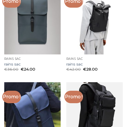
Promo !
Promo !
RAINS SAC
RAINS SAC
rains sac
rains sac
€
36.00
€
24.00
€
42.00
€
28.00
Promo !
Promo !