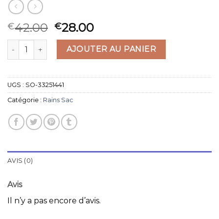
42.00
28.00
€
€
quantité de rains sac
AJOUTER AU PANIER
UGS :
SO-33251441
Catégorie :
Rains Sac
AVIS (0)
Avis
Il n’y a pas encore d’avis.