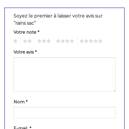
Soyez le premier à laisser votre avis sur
“rains sac”
Votre note
*
1
2
3
4
5
Votre avis
*
Nom
*
E-mail
*