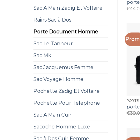
port
Sac A Main Zadig Et Voltaire
€
44.
Rains Sac à Dos
Porte Document Homme
Promo
Sac Le Tanneur
Sac Mk
Sac Jacquemus Femme
Sac Voyage Homme
Pochette Zadig Et Voltaire
PORTE
Pochette Pour Telephone
port
€
39.
Sac A Main Cuir
Sacoche Homme Luxe
Sac à Dos Cuir Femme