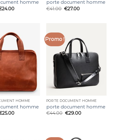
document homme
porte document homme
€
24.00
€
41.00
€
27.00
Promo !
CUMENT HOMME
PORTE DOCUMENT HOMME
document homme
porte document homme
€
25.00
€
44.00
€
29.00