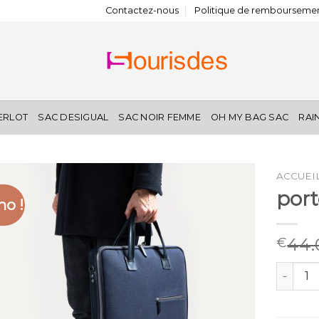
Contactez-nous
Politique de remboursemen
IERLOT
SAC DESIGUAL
SAC NOIR FEMME
OH MY BAG SAC
RAI
ACCUEI
por
o !
44.
€
quantit