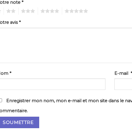
otre note
*
2
3
4
5
otre avis
*
Nom
*
E-mail
Enregistrer mon nom, mon e-mail et mon site dans le na
ommentaire.