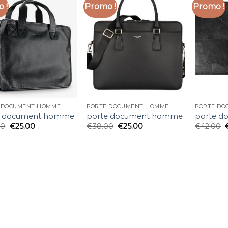
 !
Promo !
Promo !
 DOCUMENT HOMME
PORTE DOCUMENT HOMME
PORTE DO
e document homme
porte document homme
porte 
00
€
25.00
€
38.00
€
25.00
€
42.00