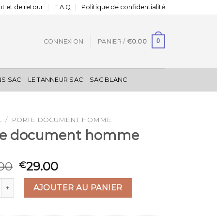
t et de retour
F.A.Q
Politique de confidentialité
0
CONNEXION
PANIER /
€
0.00
NS SAC
LE TANNEUR SAC
SAC BLANC
L
/
PORTE DOCUMENT HOMME
te document homme
00
29.00
€
é de porte document homme
AJOUTER AU PANIER