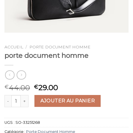
ACCUEIL
/
PORTE DOCUMENT HOMME
porte document homme
44.00
29.00
€
€
quantité de porte document homme
AJOUTER AU PANIER
UGS :
SO-33251268
Catégorie :
Porte Document Homme