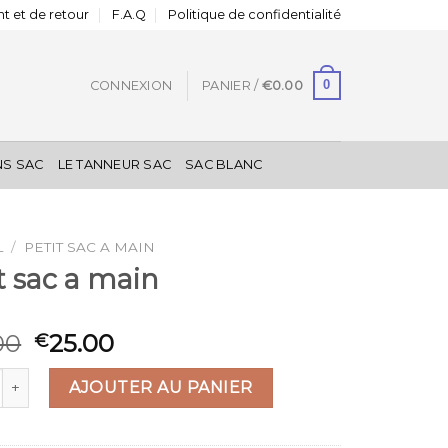
t et de retour
F.A.Q
Politique de confidentialité
0
CONNEXION
PANIER /
€
0.00
NS SAC
LE TANNEUR SAC
SAC BLANC
L
/
PETIT SAC A MAIN
t sac a main
00
25.00
€
 de petit sac a main
AJOUTER AU PANIER