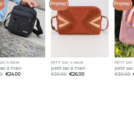
 !
Promo !
Promo !
SAC A MAIN
PETIT SAC A MAIN
PETIT SAC
 sac a main
petit sac a main
petit sac
00
€
24.00
€
39.00
€
26.00
€
39.00