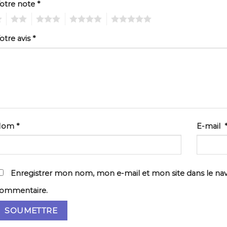
otre note
*
2
3
4
5
otre avis
*
Nom
*
E-mail
Enregistrer mon nom, mon e-mail et mon site dans le na
ommentaire.