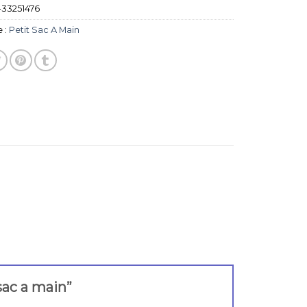
33251476
 :
Petit Sac A Main
 sac a main”