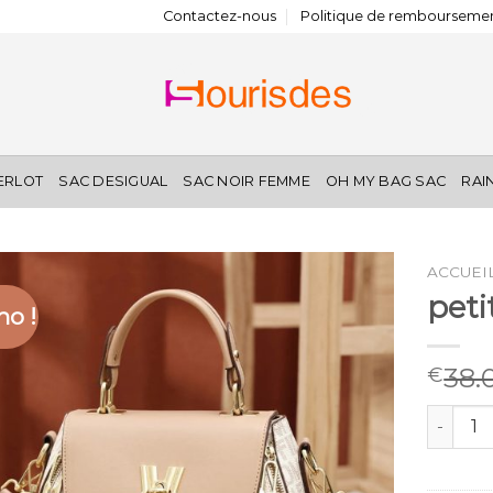
Contactez-nous
Politique de remboursemen
IERLOT
SAC DESIGUAL
SAC NOIR FEMME
OH MY BAG SAC
RAI
ACCUEI
peti
o !
38.
€
quantité