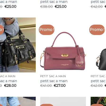
 sac a main
petit sac a main
petit sac
00
€
25.00
€
38.00
€
25.00
€
42.00
 !
Promo !
Promo !
SAC A MAIN
PETIT SAC A MAIN
PETIT SAC
 sac a main
petit sac a main
petit sac
00
€
28.00
€
41.00
€
27.00
€
42.00