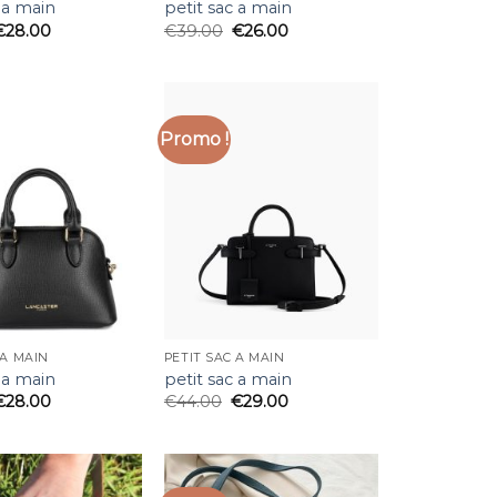
 a main
petit sac a main
€
28.00
€
39.00
€
26.00
Promo !
 A MAIN
PETIT SAC A MAIN
 a main
petit sac a main
€
28.00
€
44.00
€
29.00