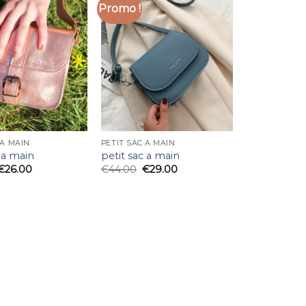
Promo !
 A MAIN
PETIT SAC A MAIN
 a main
petit sac a main
€
26.00
€
44.00
€
29.00