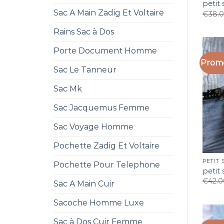
petit
Sac A Main Zadig Et Voltaire
€
38.
Rains Sac à Dos
Porte Document Homme
Promo
Sac Le Tanneur
Sac Mk
Sac Jacquemus Femme
Sac Voyage Homme
Pochette Zadig Et Voltaire
PETIT 
Pochette Pour Telephone
petit
€
42.
Sac A Main Cuir
Sacoche Homme Luxe
Sac à Dos Cuir Femme