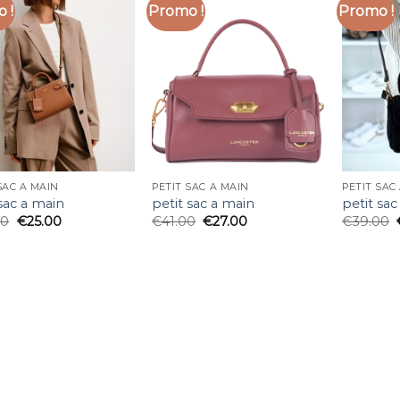
 !
Promo !
Promo !
SAC A MAIN
PETIT SAC A MAIN
PETIT SAC
 sac a main
petit sac a main
petit sac
00
€
25.00
€
41.00
€
27.00
€
39.00