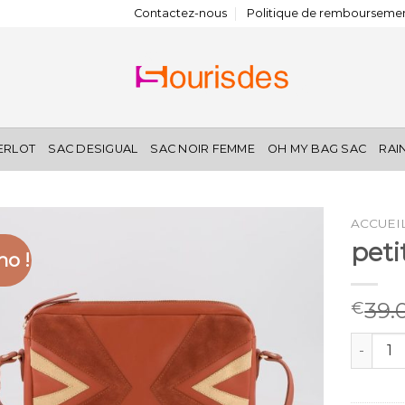
Contactez-nous
Politique de remboursemen
IERLOT
SAC DESIGUAL
SAC NOIR FEMME
OH MY BAG SAC
RAI
ACCUEI
peti
o !
39.
€
quantité