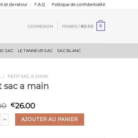
t et de retour
F.A.Q
Politique de confidentialité
0
CONNEXION
PANIER /
€
0.00
NS SAC
LE TANNEUR SAC
SAC BLANC
L
/
PETIT SAC A MAIN
t sac a main
00
26.00
€
 de petit sac a main
AJOUTER AU PANIER