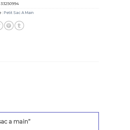
-33250994
 :
Petit Sac A Main
 sac a main”