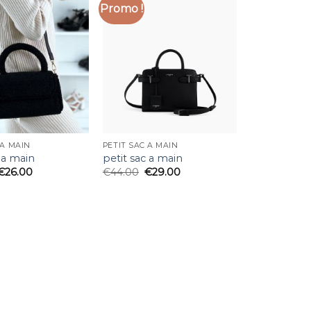
Promo !
 A MAIN
PETIT SAC A MAIN
 a main
petit sac a main
€
26.00
€
44.00
€
29.00