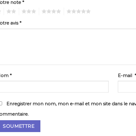
otre note
*
2
3
4
5
otre avis
*
Nom
*
E-mail
Enregistrer mon nom, mon e-mail et mon site dans le na
ommentaire.