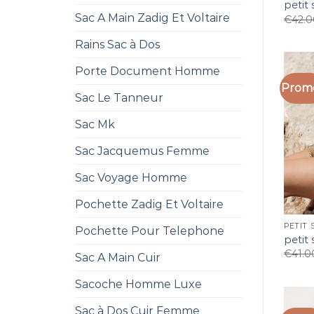
petit
Sac A Main Zadig Et Voltaire
€
42.
Rains Sac à Dos
Porte Document Homme
Promo
Sac Le Tanneur
Sac Mk
Sac Jacquemus Femme
Sac Voyage Homme
Pochette Zadig Et Voltaire
PETIT 
Pochette Pour Telephone
petit
€
41.0
Sac A Main Cuir
Sacoche Homme Luxe
Sac à Dos Cuir Femme