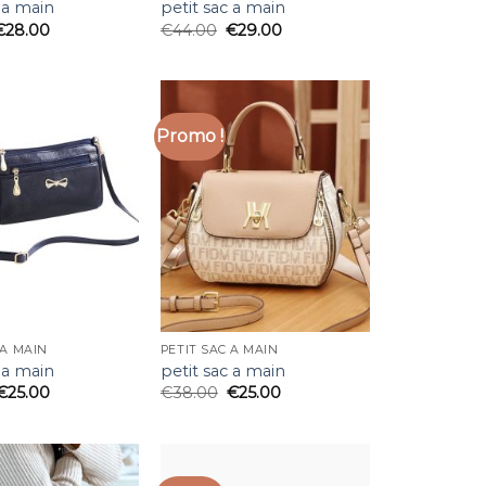
 a main
petit sac a main
€
28.00
€
44.00
€
29.00
Promo !
 A MAIN
PETIT SAC A MAIN
 a main
petit sac a main
€
25.00
€
38.00
€
25.00