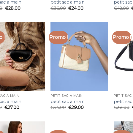
 sac a main
petit sac a main
petit sac
00
€
28.00
€
36.00
€
24.00
€
42.00
 !
Promo !
Promo !
SAC A MAIN
PETIT SAC A MAIN
PETIT SAC
 sac a main
petit sac a main
petit sac
0
€
27.00
€
44.00
€
29.00
€
38.00