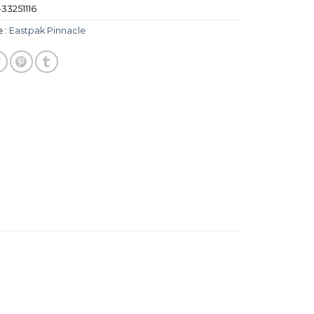
33251116
 :
Eastpak Pinnacle