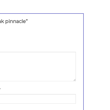
pak pinnacle”
*