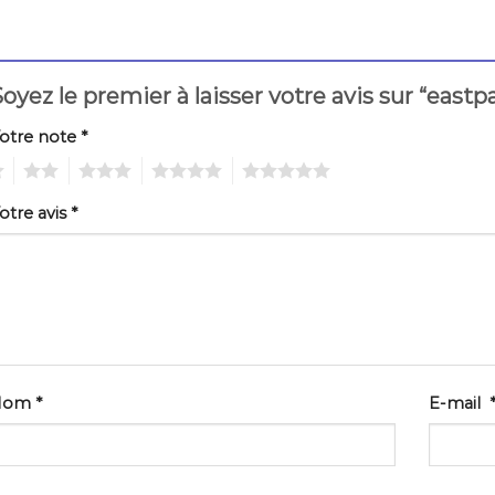
oyez le premier à laisser votre avis sur “east
otre note
*
2
3
4
5
otre avis
*
Nom
*
E-mail