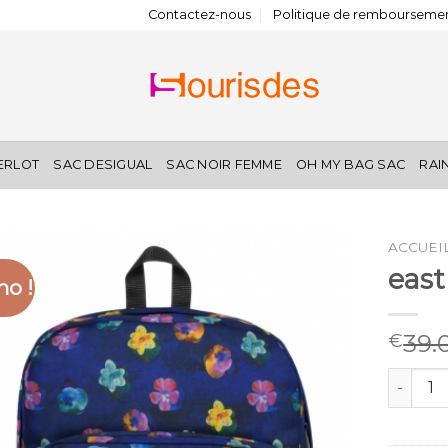
Contactez-nous
Politique de remboursemen
IERLOT
SAC DESIGUAL
SAC NOIR FEMME
OH MY BAG SAC
RAI
ACCUEI
east
o !
39.
€
quantit