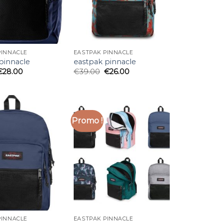
PINNACLE
EASTPAK PINNACLE
pinnacle
eastpak pinnacle
€
28.00
€
39.00
€
26.00
Promo !
PINNACLE
EASTPAK PINNACLE