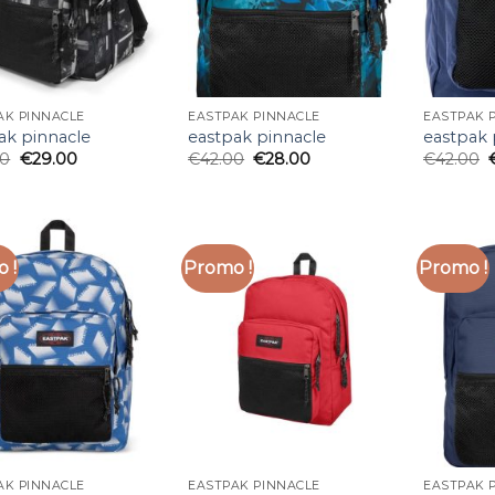
AK PINNACLE
EASTPAK PINNACLE
EASTPAK 
ak pinnacle
eastpak pinnacle
eastpak 
00
€
29.00
€
42.00
€
28.00
€
42.00
 !
Promo !
Promo !
AK PINNACLE
EASTPAK PINNACLE
EASTPAK 