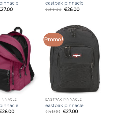
pinnacle
eastpak pinnacle
€
27.00
€
39.00
€
26.00
Promo !
PINNACLE
EASTPAK PINNACLE
pinnacle
eastpak pinnacle
€
26.00
€
41.00
€
27.00