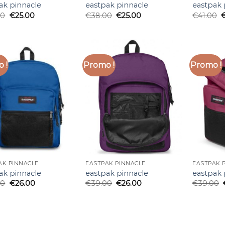
ak pinnacle
eastpak pinnacle
eastpak 
00
€
25.00
€
38.00
€
25.00
€
41.00
 !
Promo !
Promo !
AK PINNACLE
EASTPAK PINNACLE
EASTPAK 
ak pinnacle
eastpak pinnacle
eastpak 
00
€
26.00
€
39.00
€
26.00
€
39.00