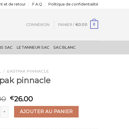
t et de retour
F.A.Q
Politique de confidentialité
0
CONNEXION
PANIER /
€
0.00
NS SAC
LE TANNEUR SAC
SAC BLANC
L
/
EASTPAK PINNACLE
pak pinnacle
00
26.00
€
é de eastpak pinnacle
AJOUTER AU PANIER