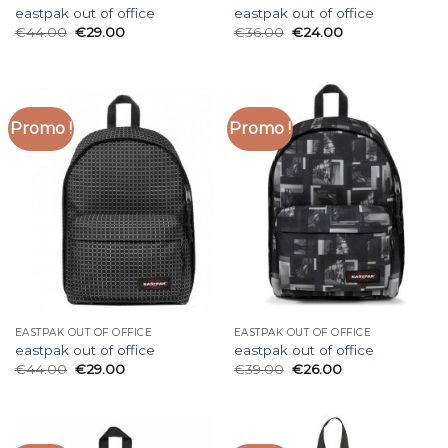
eastpak out of office
eastpak out of office
€
44.00
€
29.00
€
36.00
€
24.00
Promo !
Promo !
EASTPAK OUT OF OFFICE
EASTPAK OUT OF OFFICE
eastpak out of office
eastpak out of office
€
44.00
€
29.00
€
39.00
€
26.00