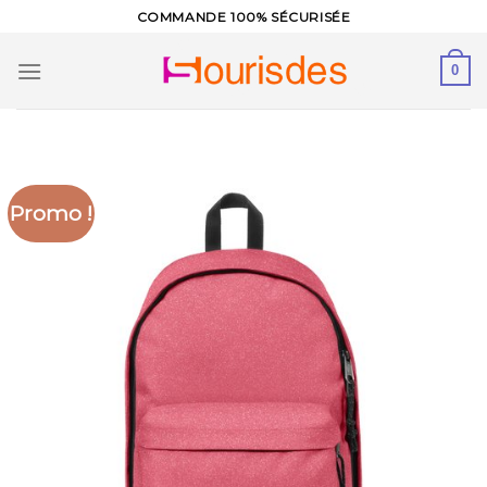
Skip
COMMANDE 100% SÉCURISÉE
to
content
0
Promo !