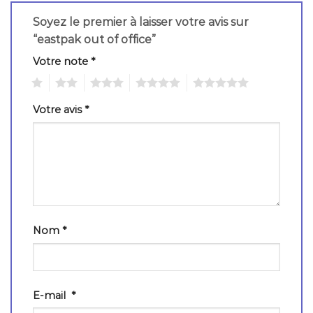
Soyez le premier à laisser votre avis sur
“eastpak out of office”
Votre note
*
1
2
3
4
5
Votre avis
*
Nom
*
E-mail
*