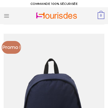
Skip
COMMANDE 100% SÉCURISÉE
to
content
0
Promo !