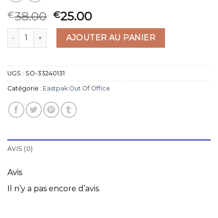
38.00
25.00
€
€
quantité de eastpak out of office
AJOUTER AU PANIER
UGS :
SO-33240131
Catégorie :
Eastpak Out Of Office
AVIS (0)
Avis
Il n’y a pas encore d’avis.