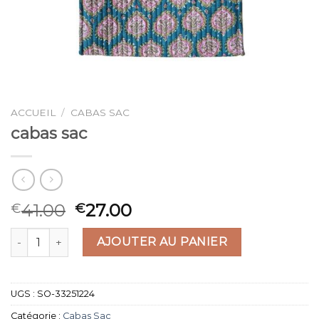
ACCUEIL
/
CABAS SAC
cabas sac
41.00
27.00
€
€
quantité de cabas sac
AJOUTER AU PANIER
UGS :
SO-33251224
Catégorie :
Cabas Sac