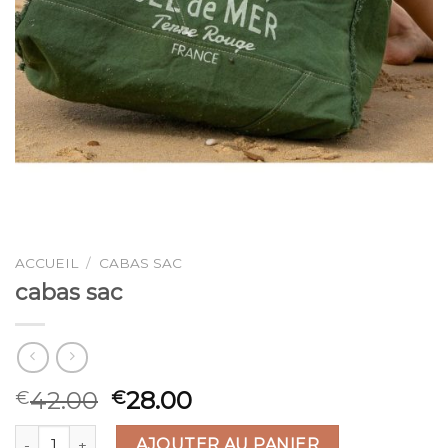
ACCUEIL
/
CABAS SAC
cabas sac
42.00
28.00
€
€
quantité de cabas sac
AJOUTER AU PANIER