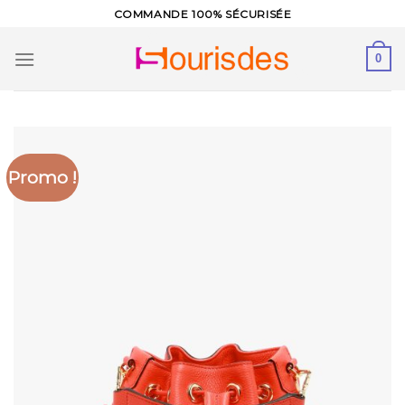
Skip
COMMANDE 100% SÉCURISÉE
to
content
0
Promo !