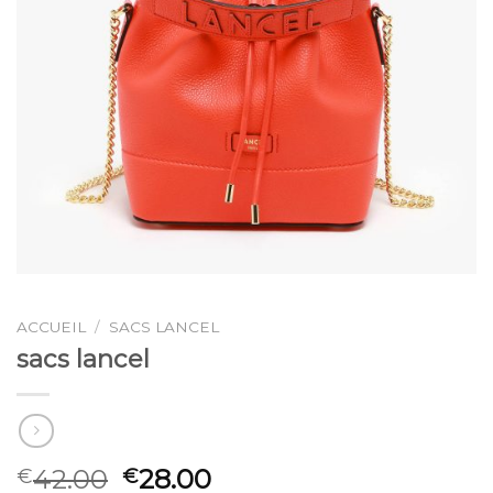
ACCUEIL
/
SACS LANCEL
sacs lancel
42.00
28.00
€
€