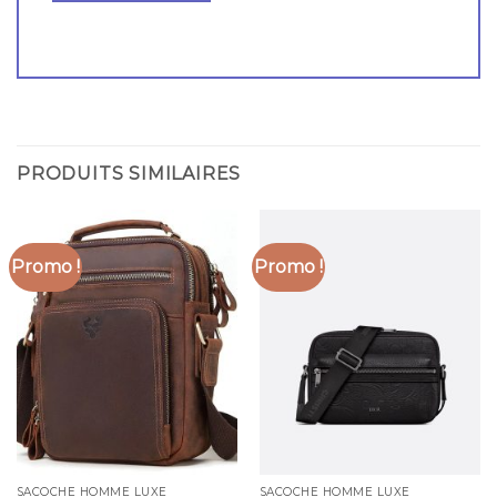
PRODUITS SIMILAIRES
Promo !
Promo !
SACOCHE HOMME LUXE
SACOCHE HOMME LUXE