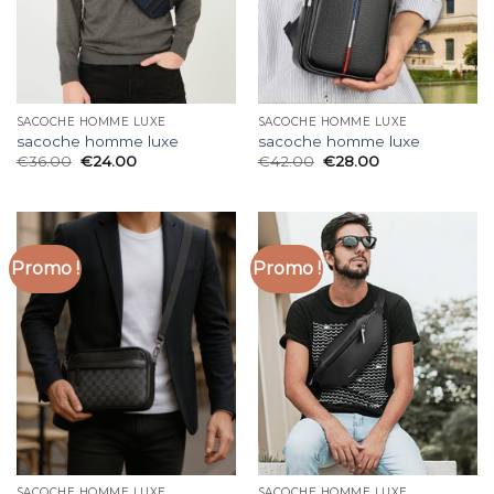
SACOCHE HOMME LUXE
SACOCHE HOMME LUXE
sacoche homme luxe
sacoche homme luxe
€
36.00
€
24.00
€
42.00
€
28.00
Promo !
Promo !
SACOCHE HOMME LUXE
SACOCHE HOMME LUXE