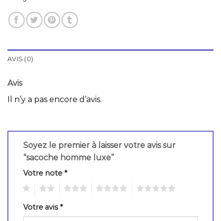
AVIS (0)
Avis
Il n’y a pas encore d’avis.
Soyez le premier à laisser votre avis sur
“sacoche homme luxe”
Votre note
*
1
2
3
4
5
Votre avis
*